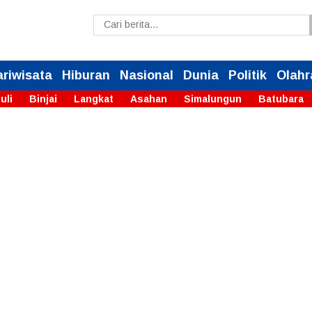
ariwisata
Hiburan
Nasional
Dunia
Politik
Olahr
uli
Binjai
Langkat
Asahan
Simalungun
Batubara