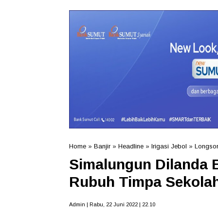
Home
»
Banjir
»
Headline
»
Irigasi Jebol
»
Longso
Simalungun Dilanda 
Rubuh Timpa Sekolah
Admin | Rabu, 22 Juni 2022 | 22.10