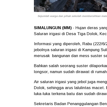
Sejumlah warga dan pihak sekolah membersihkan mater
SIMALUNGUN (MM)
- Hujan deras yan
Saluran irigasi di Desa Tiga Dolok, Ke
Informasi yang diperoleh, Rabu (222/6
jebolnya saluran irigasi di Kampung S
merusak bangunan dan mess suster seko
Bahkan salah seorang suster dilaporka
longsor, namun sudah dirawat di rumah 
Air saluran irigasi yang jebol juga me
Dolok, sehingga arus lalulintas macet
luka-luka terkena batu dan sudah dirawa
Sekretaris Badan Penanggulangan Be