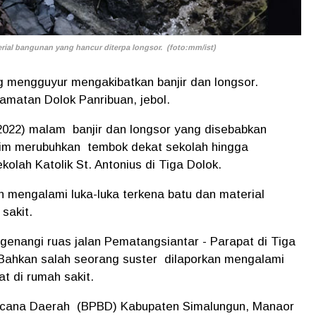
ial bangunan yang hancur diterpa longsor. (foto:mm/ist)
g mengguyur mengakibatkan banjir dan longsor.
camatan Dolok Panribuan, jebol.
/2022) malam banjir dan longsor yang disebabkan
ulim merubuhkan tembok dekat sekolah hingga
lah Katolik St. Antonius di Tiga Dolok.
n mengalami luka-luka terkena batu dan material
sakit.
nggenangi ruas jalan Pematangsiantar - Parapat di Tiga
. Bahkan salah seorang suster dilaporkan mengalami
t di rumah sakit.
ncana Daerah (BPBD) Kabupaten Simalungun, Manaor