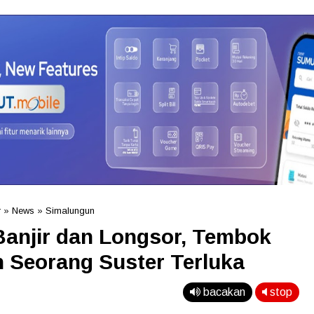
r
»
News
»
Simalungun
Banjir dan Longsor, Tembok
 Seorang Suster Terluka
bacakan
stop