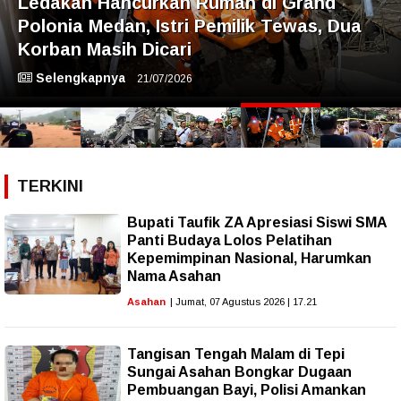
Ledakan Dahsyat Robohkan Rumah
Mewah di Grand Polonia Medan, Empat
Orang Diduga Masih Terjebak
Selengkapnya
20/07/2026
TERKINI
Bupati Taufik ZA Apresiasi Siswi SMA
Panti Budaya Lolos Pelatihan
Kepemimpinan Nasional, Harumkan
Nama Asahan
Asahan
| Jumat, 07 Agustus 2026 | 17.21
Tangisan Tengah Malam di Tepi
Sungai Asahan Bongkar Dugaan
Pembuangan Bayi, Polisi Amankan