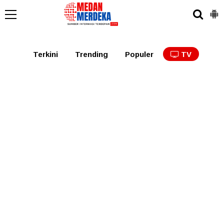
Medan
Tabagsel
Tapanuli
Binjai
Langkat
Asaha
Terkini
Trending
Populer
TV