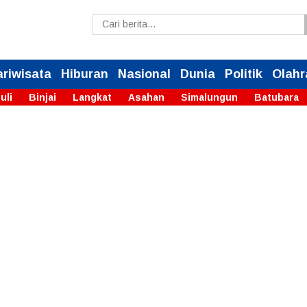
ariwisata
Hiburan
Nasional
Dunia
Politik
Olahr
uli
Binjai
Langkat
Asahan
Simalungun
Batubara