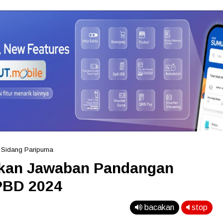
»
Sidang Paripurna
ikan Jawaban Pandangan
PBD 2024
bacakan
stop