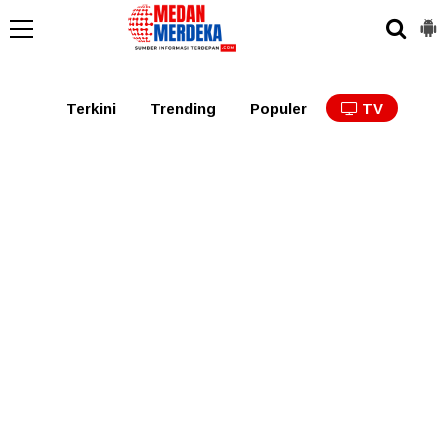
Medan
Tabagsel
Tapanuli
Binjai
Langkat
Asaha
Terkini
Trending
Populer
TV