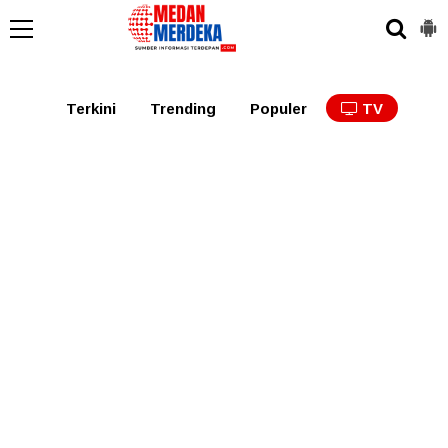
Medan
Tabagsel
Tapanuli
Binjai
Langkat
Asaha
Terkini
Trending
Populer
TV