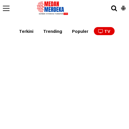
Medan
Tabagsel
Tapanuli
Binjai
Langkat
Asaha
Terkini
Trending
Populer
TV