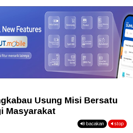
ngkabau Usung Misi Bersatu
gi Masyarakat
bacakan
stop