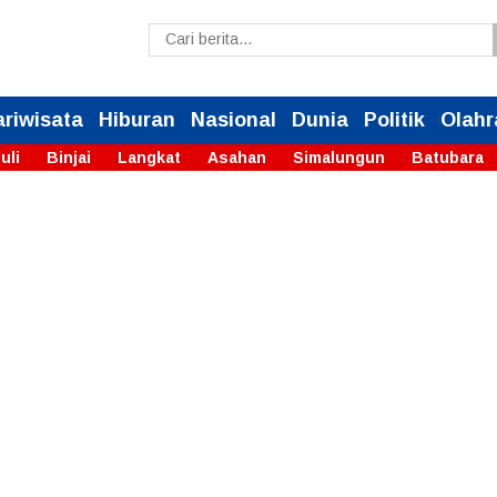
ariwisata
Hiburan
Nasional
Dunia
Politik
Olahr
uli
Binjai
Langkat
Asahan
Simalungun
Batubara