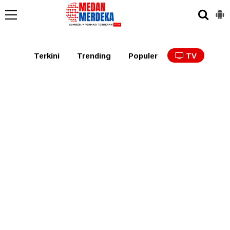
Medan
Tabagsel
Tapanuli
Binjai
Langkat
Asaha
Terkini
Trending
Populer
TV