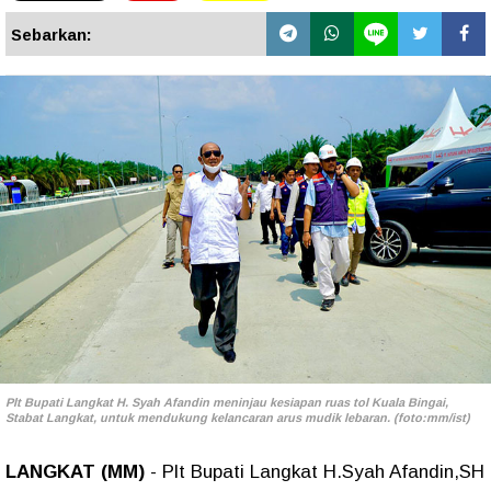
Sebarkan:
Plt Bupati Langkat H. Syah Afandin meninjau kesiapan ruas tol Kuala Bingai,
Stabat Langkat, untuk mendukung kelancaran arus mudik lebaran. (foto:mm/ist)
LANGKAT (MM)
- Plt Bupati Langkat H.Syah Afandin,SH