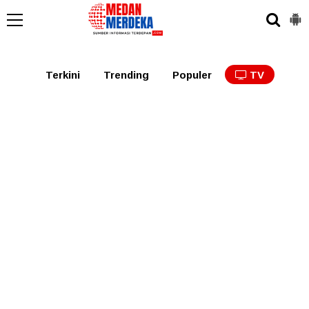
Medan
Tabagsel
Tapanuli
Binjai
Langkat
Asaha
Terkini
Trending
Populer
TV