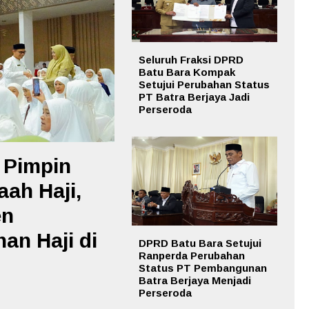
Seluruh Fraksi DPRD
Batu Bara Kompak
Setujui Perubahan Status
PT Batra Berjaya Jadi
Perseroda
 Pimpin
ah Haji,
en
an Haji di
DPRD Batu Bara Setujui
Ranperda Perubahan
Status PT Pembangunan
Batra Berjaya Menjadi
Perseroda