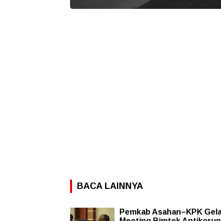
BACA LAINNYA
Pemkab Asahan–KPK Gelar
Meeting Bimtek Antikorup