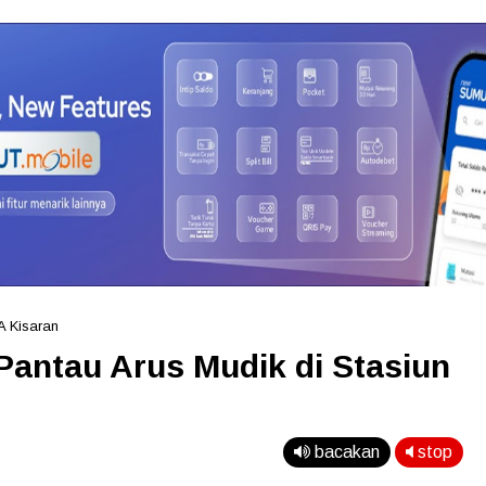
A Kisaran
Pantau Arus Mudik di Stasiun
bacakan
stop