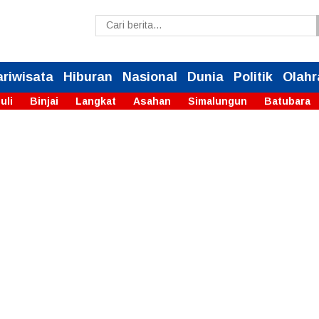
ariwisata
Hiburan
Nasional
Dunia
Politik
Olahr
uli
Binjai
Langkat
Asahan
Simalungun
Batubara