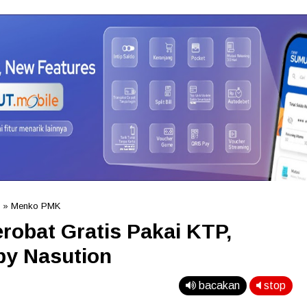
»
Menko PMK
robat Gratis Pakai KTP,
by Nasution
bacakan
stop