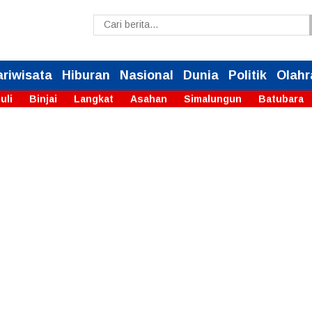
ariwisata
Hiburan
Nasional
Dunia
Politik
Olahr
uli
Binjai
Langkat
Asahan
Simalungun
Batubara