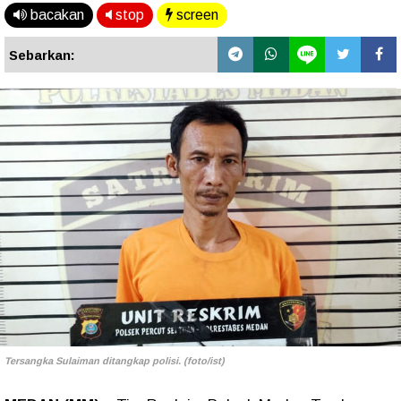
bacakan
stop
screen
Sebarkan:
Tersangka Sulaiman ditangkap polisi. (foto/ist)