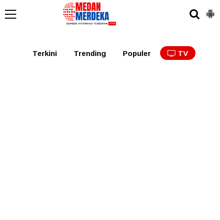
Medan
Tabagsel
Tapanuli
Binjai
Langkat
Asaha
Terkini
Trending
Populer
TV