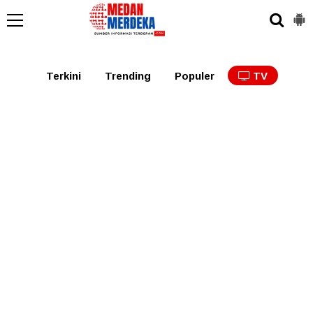
Medan
Tabagsel
Tapanuli
Binjai
Langkat
Asaha
Terkini
Trending
Populer
TV