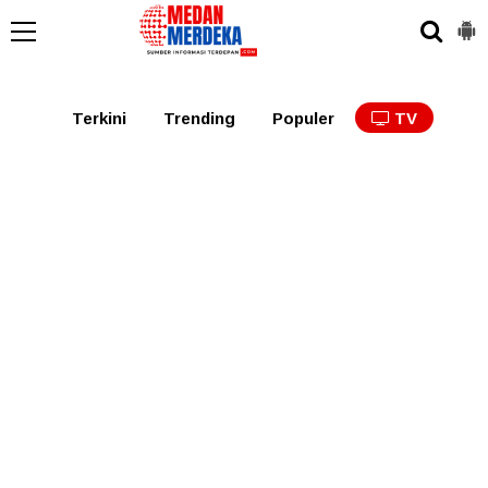
Medan
Tabagsel
Tapanuli
Binjai
Langkat
Asaha
Terkini
Trending
Populer
TV