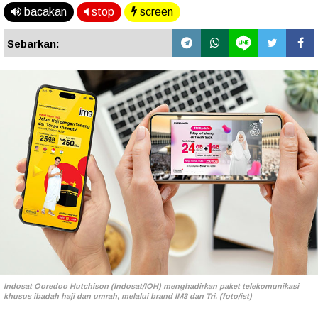
bacakan
stop
screen
Sebarkan:
Indosat Ooredoo Hutchison (Indosat/IOH) menghadirkan paket telekomunikasi
khusus ibadah haji dan umrah, melalui brand IM3 dan Tri. (foto/ist)