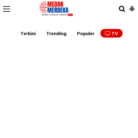
Medan
Tabagsel
Tapanuli
Binjai
Langkat
Asaha
Terkini
Trending
Populer
TV