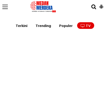
Medan
Tabagsel
Tapanuli
Binjai
Langkat
Asaha
Terkini
Trending
Populer
TV