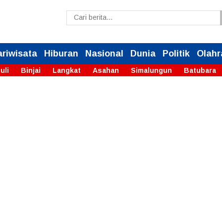
ariwisata
Hiburan
Nasional
Dunia
Politik
Olahr
uli
Binjai
Langkat
Asahan
Simalungun
Batubara