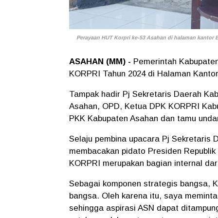
Perayaan HUT Korpri ke-53 Asahan di halaman kantor Bu
ASAHAN (MM) -
Pemerintah Kabupaten
KORPRI Tahun 2024 di Halaman Kantor 
Tampak hadir Pj Sekretaris Daerah Kabu
Asahan, OPD, Ketua DPK KORPRI Kabu
PKK Kabupaten Asahan dan tamu undan
Selaju pembina upacara Pj Sekretaris 
membacakan pidato Presiden Republik
KORPRI merupakan bagian internal dari
Sebagai komponen strategis bangsa, 
bangsa. Oleh karena itu, saya memint
sehingga aspirasi ASN dapat ditampung