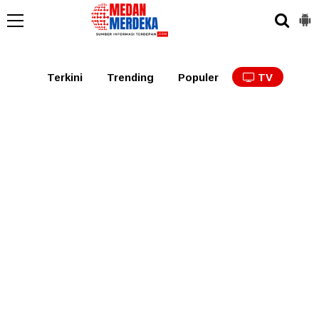
Medan
Tabagsel
Tapanuli
Binjai
Langkat
Asaha
Terkini
Trending
Populer
TV