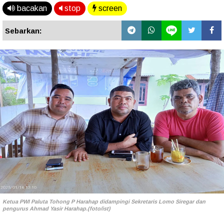
bacakan
stop
screen
Sebarkan:
Ketua PWI Paluta Tohong P Harahap didampingi Sekretaris Lomo Siregar dan
pengurus Ahmad Yasir Harahap.(foto/ist)