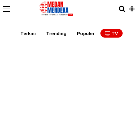
Medan
Tabagsel
Tapanuli
Binjai
Langkat
Asaha
Terkini
Trending
Populer
TV