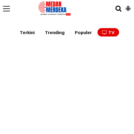
Medan
Tabagsel
Tapanuli
Binjai
Langkat
Asaha
Terkini
Trending
Populer
TV