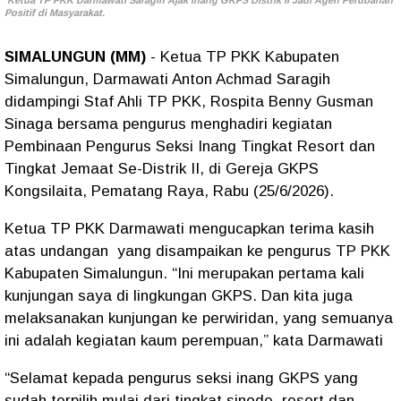
Ketua TP PKK Darmawati Saragih Ajak Inang GKPS Distrik II Jadi Agen Perubahan
Positif di Masyarakat.
SIMALUNGUN (MM)
- Ketua TP PKK Kabupaten
Simalungun, Darmawati Anton Achmad Saragih
didampingi Staf Ahli TP PKK, Rospita Benny Gusman
Sinaga bersama pengurus menghadiri kegiatan
Pembinaan Pengurus Seksi Inang Tingkat Resort dan
Tingkat Jemaat Se-Distrik II, di Gereja GKPS
Kongsilaita, Pematang Raya, Rabu (25/6/2026).
Ketua TP PKK Darmawati mengucapkan terima kasih
atas undangan yang disampaikan ke pengurus TP PKK
Kabupaten Simalungun. “Ini merupakan pertama kali
kunjungan saya di lingkungan GKPS. Dan kita juga
melaksanakan kunjungan ke perwiridan, yang semuanya
ini adalah kegiatan kaum perempuan,” kata Darmawati
“Selamat kepada pengurus seksi inang GKPS yang
sudah terpilih mulai dari tingkat sinode, resort dan