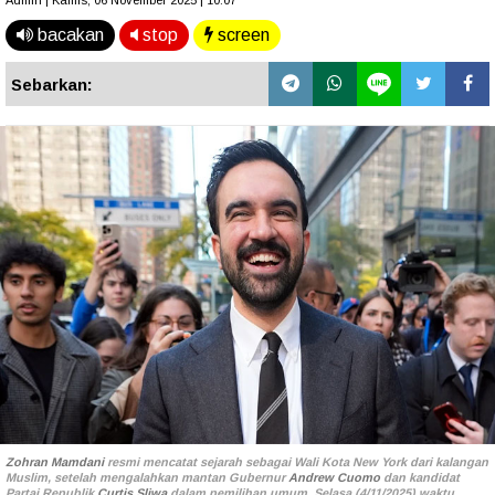
Admin | Kamis, 06 November 2025 | 10.07
bacakan
stop
screen
Sebarkan:
Zohran Mamdani
resmi mencatat sejarah sebagai Wali Kota New York dari kalangan
Muslim, setelah mengalahkan mantan Gubernur
Andrew Cuomo
dan kandidat
Partai Republik
Curtis Sliwa
dalam pemilihan umum, Selasa (4/11/2025) waktu