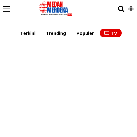
Medan
Tabagsel
Tapanuli
Binjai
Langkat
Asaha
Terkini
Trending
Populer
TV