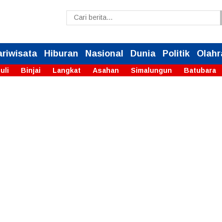
ariwisata
Hiburan
Nasional
Dunia
Politik
Olahr
uli
Binjai
Langkat
Asahan
Simalungun
Batubara