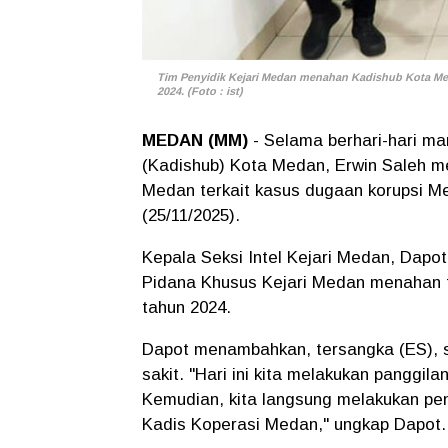
Tim Penyidik Kejari Medan menahan Kadishub Kota Meda
2024. (Foto : ist)
MEDAN (MM)
- Selama berhari-hari ma
(Kadishub) Kota Medan, Erwin Saleh me
Medan terkait kasus dugaan korupsi Me
(25/11/2025).
Kepala Seksi Intel Kejari Medan, Dapo
Pidana Khusus Kejari Medan menahan te
tahun 2024.
Dapot menambahkan, tersangka (ES), se
sakit. "Hari ini kita melakukan panggil
Kemudian, kita langsung melakukan pena
Kadis Koperasi Medan," ungkap Dapot