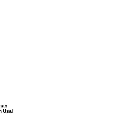
ahan
n Usai