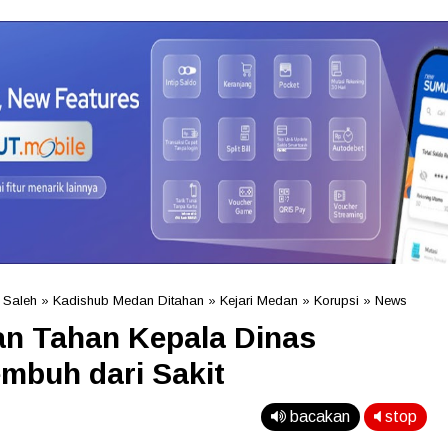
 Saleh
»
Kadishub Medan Ditahan
»
Kejari Medan
»
Korupsi
»
News
an Tahan Kepala Dinas
mbuh dari Sakit
bacakan
stop