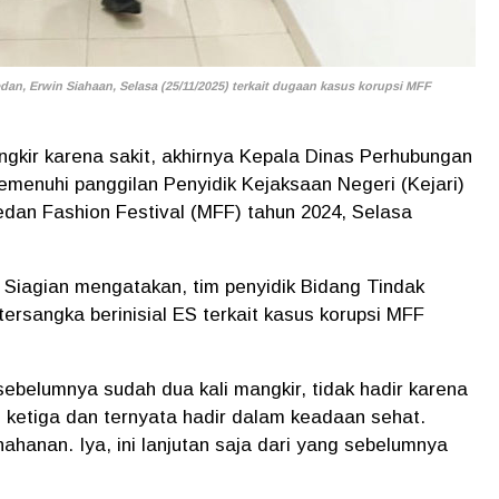
n, Erwin Siahaan, Selasa (25/11/2025) terkait dugaan kasus korupsi MFF
ngkir karena sakit, akhirnya Kepala Dinas Perhubungan
menuhi panggilan Penyidik Kejaksaan Negeri (Kejari)
dan Fashion Festival (MFF) tahun 2024, Selasa
t Siagian mengatakan, tim penyidik Bidang Tindak
rsangka berinisial ES terkait kasus korupsi MFF
belumnya sudah dua kali mangkir, tidak hadir karena
an ketiga dan ternyata hadir dalam keadaan sehat.
hanan. Iya, ini lanjutan saja dari yang sebelumnya
.