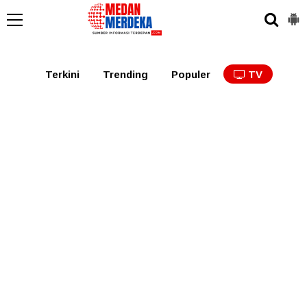
Medan
Tabagsel
Tapanuli
Binjai
Langkat
Asaha
Terkini
Trending
Populer
TV