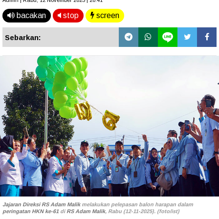
Admin | Rabu, 12 November 2025 | 20.41
bacakan
stop
screen
Sebarkan:
Jajaran Direksi RS Adam Malik
melakukan pelepasan balon harapan dalam
peringatan HKN ke-61
di
RS Adam Malik
, Rabu (12-11-2025). (foto/ist)