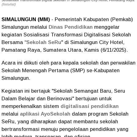
Sosialisasi Transformasi Digital Sekolah
di
Simalungun City Hotel
,
Pematang Raya
.
(foto/ist)
SIMALUNGUN (MM)
- Pemerintah Kabupaten (Pemkab)
Simalungun melalui
Dinas Pendidikan
menggelar
kegiatan Sosialisasi Transformasi Digitalisasi Sekolah
Bersama “
Sekolah SeRu
" di Simalungun City Hotel,
Pamatang Raya, Sumatera Utara, Kamis (6/11/2025).
Acara ini diikuti oleh para kepala sekolah dan perwakilan
Sekolah Menengah Pertama (SMP) se-Kabupaten
Simalungun.
Kegiatan ini bertajuk "Sekolah Semangat Baru, Seru
Dalam Belajar dan Berinovasi" bertujuan untuk
memperkenalkan sistem
digitalisasi pendidikan
melalui
aplikasi AyoSekolah
dalam program Sekolah
SeRu, yang diharapkan dapat membantu sekolah
bertransformasi menuju pengelolaan pendidikan yang
lebih modern, transparan, dan efisien.