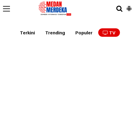
Medan
Tabagsel
Tapanuli
Binjai
Langkat
Asaha
Terkini
Trending
Populer
TV