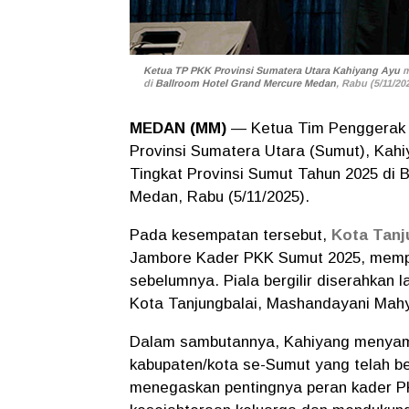
Ketua TP PKK Provinsi Sumatera Utara Kahiyang Ayu
m
di
Ballroom Hotel Grand Mercure Medan
, Rabu (5/11/2
MEDAN (MM)
— Ketua Tim Penggerak 
Provinsi Sumatera Utara (Sumut), Kah
Tingkat Provinsi Sumut Tahun 2025 di 
Medan, Rabu (5/11/2025).
Pada kesempatan tersebut,
Kota Tanj
Jambore Kader PKK Sumut 2025, mempe
sebelumnya. Piala bergilir diserahkan
Kota Tanjungbalai, Mashandayani Mahy
Dalam sambutannya, Kahiyang menyamp
kabupaten/kota se-Sumut yang telah ber
menegaskan pentingnya peran kader 