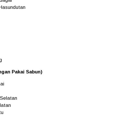
dagai
 Hasundutan
g
gan Pakai Sabun)
ai
 Selatan
latan
tu