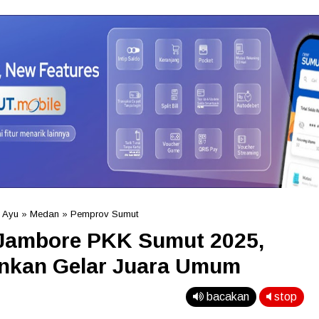
 Ayu
»
Medan
»
Pemprov Sumut
 Jambore PKK Sumut 2025,
ankan Gelar Juara Umum
bacakan
stop