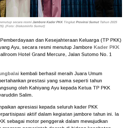
enutup secara resmi
Jambore Kader PKK
Tingkat
Provinsi Sumut
Tahun 2025
025). (Foto: Diskominfo Sumut)
Pemberdayaan dan Kesejahteraan Keluarga (TP PKK)
iyang Ayu, secara resmi menutup Jambore
Kader PKK
Ballroom Hotel Grand Mercure, Jalan Sutomo No. 1
ungbalai
kembali berhasil meraih Juara Umum
rtahankan prestasi yang sama seperti tahun
 langsung oleh Kahiyang Ayu kepada Ketua TP PKK
aruddin Salim.
aikan apresiasi kepada seluruh kader PKK
partisipasi aktif dalam kegiatan jambore tahun ini. Ia
PKK sebagai motor penggerak dalam mewujudkan