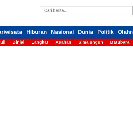
ariwisata
Hiburan
Nasional
Dunia
Politik
Olahr
uli
Binjai
Langkat
Asahan
Simalungun
Batubara