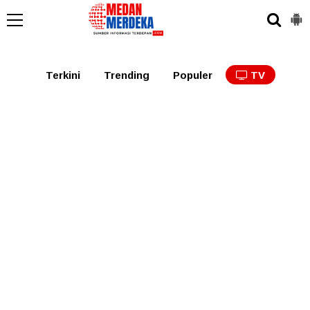
Medan
Tabagsel
Tapanuli
Binjai
Langkat
Asaha
Terkini
Trending
Populer
TV