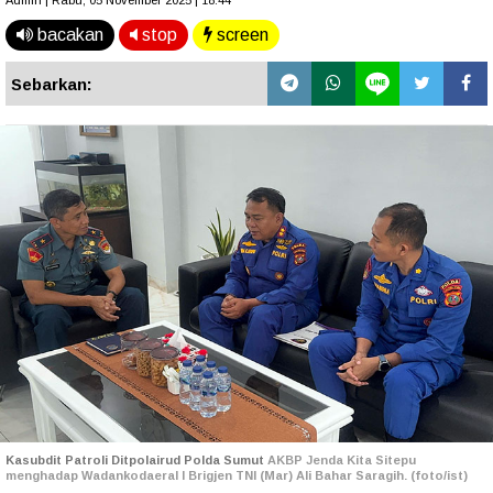
Admin | Rabu, 05 November 2025 | 18.44
bacakan
stop
screen
Sebarkan:
Kasubdit Patroli Ditpolairud Polda Sumut
AKBP Jenda Kita Sitepu
menghadap
Wadankodaeral I
Brigjen TNI (Mar) Ali Bahar Saragih. (foto/ist)