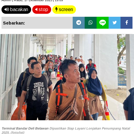
Admin | Rabu, 17 Desember 2025 | 19.09
bacakan
stop
screen
Sebarkan:
Terminal Bandar Deli Belawan
Dipastikan Siap Layani Lonjakan Penumpang Natal
2025. (foto/ist)