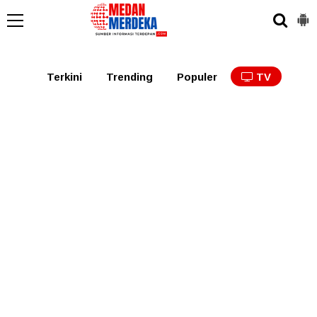
Medan
Tabagsel
Tapanuli
Binjai
Langkat
Asaha
Terkini
Trending
Populer
TV