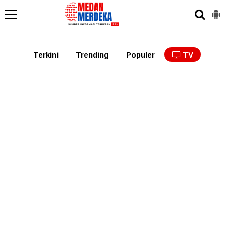
Medan
Tabagsel
Tapanuli
Binjai
Langkat
Asaha
Terkini
Trending
Populer
TV