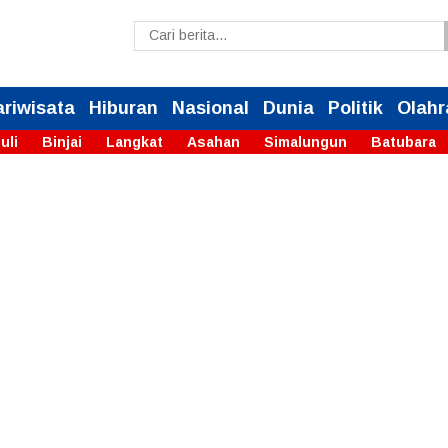
ariwisata
Hiburan
Nasional
Dunia
Politik
Olahr
uli
Binjai
Langkat
Asahan
Simalungun
Batubara