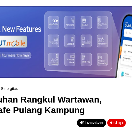
»
Sinergitas
uhan Rangkul Wartawan,
afe Pulang Kampung
bacakan
stop