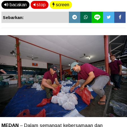
bacakan
stop
screen
Sebarkan:
MEDAN
– Dalam semangat kebersamaan dan