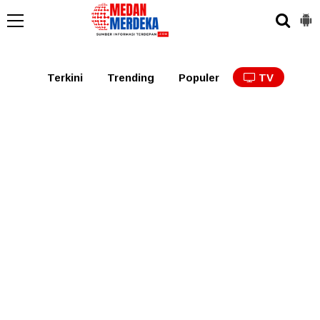
Medan
Tabagsel
Tapanuli
Binjai
Langkat
Asaha
Terkini
Trending
Populer
TV