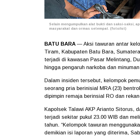
Selain mengumpulkan alat bukti dan saksi-saksi, 
masyarakat dan ormas setempat. (foto/ist)
BATU BARA
— Aksi tawuran antar ke
Tiram, Kabupaten Batu Bara, Sumatera
terjadi di kawasan Pasar Melintang, Du
hingga pengaruh narkoba dan minuman 
Dalam insiden tersebut, kelompok pemud
seorang pria berinisial MRA (23) bentr
dipimpin remaja berinsial RO dan rekan
Kapolsek Talawi AKP Arianto Sitorus, 
terjadi sekitar pukul 23.00 WIB dan me
tahun. “Kelompok tawuran menggunakan
demikian isi laporan yang diterima, Sab