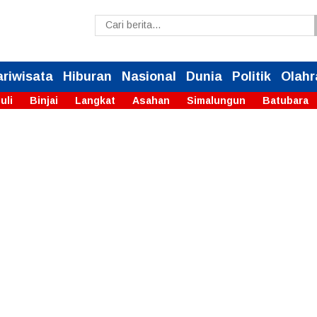
ariwisata
Hiburan
Nasional
Dunia
Politik
Olahr
uli
Binjai
Langkat
Asahan
Simalungun
Batubara