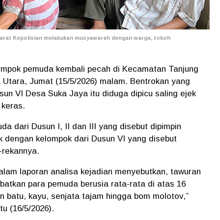
aparat Kepolisian melakukan musyawarah dengan warga, tokoh
lompok pemuda kembali pecah di Kecamatan Tanjung
 Utara, Jumat (15/5/2026) malam. Bentrokan yang
sun VI Desa Suka Jaya itu diduga dipicu saling ejek
keras.
a dari Dusun I, II dan III yang disebut dipimpin
ok dengan kelompok dari Dusun VI yang disebut
-rekannya.
dalam laporan analisa kejadian menyebutkan, tawuran
libatkan para pemuda berusia rata-rata di atas 16
 batu, kayu, senjata tajam hingga bom molotov,”
tu (16/5/2026).