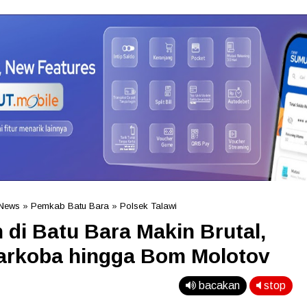
News
»
Pemkab Batu Bara
»
Polsek Talawi
di Batu Bara Makin Brutal,
Narkoba hingga Bom Molotov
bacakan
stop