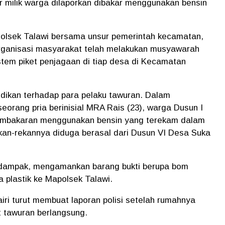
r milik warga dilaporkan dibakar menggunakan bensin
l Polsek Talawi bersama unsur pemerintah kecamatan,
rganisasi masyarakat telah melakukan musyawarah
stem piket penjagaan di tiap desa di Kecamatan
elidikan terhadap para pelaku tawuran. Dalam
orang pria berinisial MRA Rais (23), warga Dusun I
pembakaran menggunakan bensin yang terekam dalam
an-rekannya diduga berasal dari Dusun VI Desa Suka
rdampak, mengamankan barang bukti berupa bom
 plastik ke Mapolsek Talawi.
ri turut membuat laporan polisi setelah rumahnya
t tawuran berlangsung.