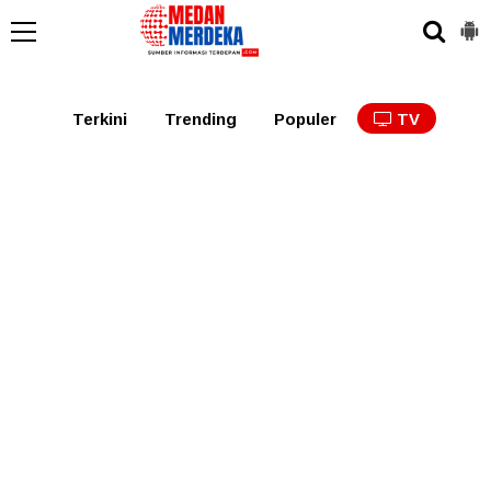
Medan
Tabagsel
Tapanuli
Binjai
Langkat
Asaha
Terkini
Trending
Populer
TV