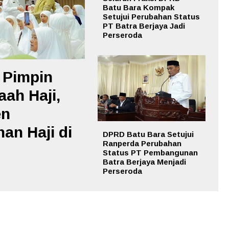
Batu Bara Kompak
Setujui Perubahan Status
PT Batra Berjaya Jadi
Perseroda
 Pimpin
ah Haji,
en
an Haji di
DPRD Batu Bara Setujui
Ranperda Perubahan
Status PT Pembangunan
Batra Berjaya Menjadi
Perseroda