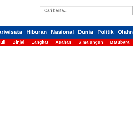
ariwisata
Hiburan
Nasional
Dunia
Politik
Olahr
uli
Binjai
Langkat
Asahan
Simalungun
Batubara