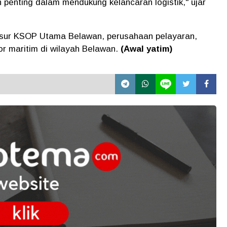
 penting dalam mendukung kelancaran logistik," ujar
 unsur KSOP Utama Belawan, perusahaan pelayaran,
r maritim di wilayah Belawan.
(Awal yatim)