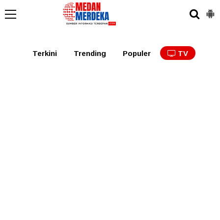
Medan
Tabagsel
Tapanuli
Binjai
Langkat
Asaha
Terkini
Trending
Populer
TV