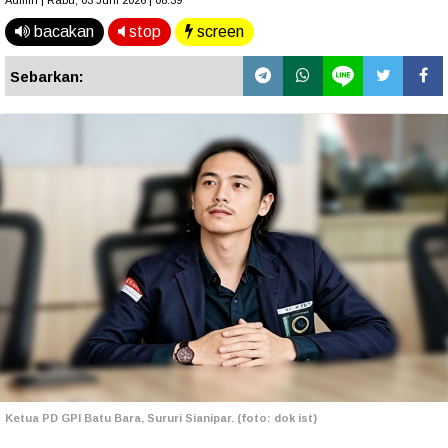
Admin | Rabu, 03 Juni 2026 | 08.39
bacakan
stop
screen
Sebarkan:
Ketua PD GPI Batu Bara, Sururi Sianipar. (foto: dok ist)