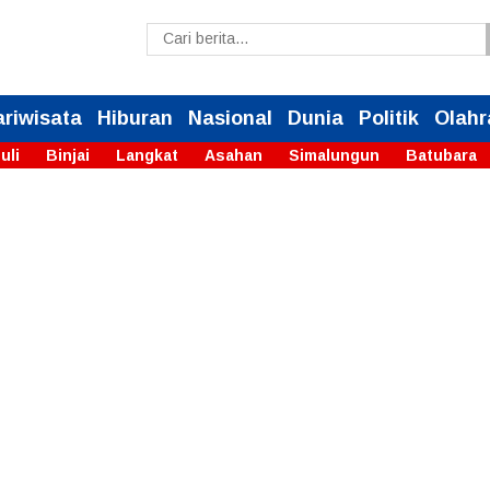
ariwisata
Hiburan
Nasional
Dunia
Politik
Olahr
uli
Binjai
Langkat
Asahan
Simalungun
Batubara