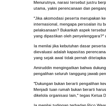
Menurutnya, narasi tersebut justru ber
utama, yakni perencanaan dan pengan
"Jika akomodasi peserta merupakan k
internasional, mengapa persoalan itu 
pelaksanaan? Bukankah aspek tersebu
yang dipastikan oleh penyelenggara?" 
Ia menilai jika kebutuhan dasar pesert
dievaluasi adalah kapasitas perencan
yang sejak awal tidak pernah ditetapk
Amiruddin mengingatkan bahwa dukunga
pengalihan seluruh tanggung jawab pe
"Dukungan bukan berarti pengalihan ke
Menjadi tuan rumah bukan berarti haru
dikelola organisasi lain," tegas Ketu
Ia menilai tudingan terhadap Rico Wa