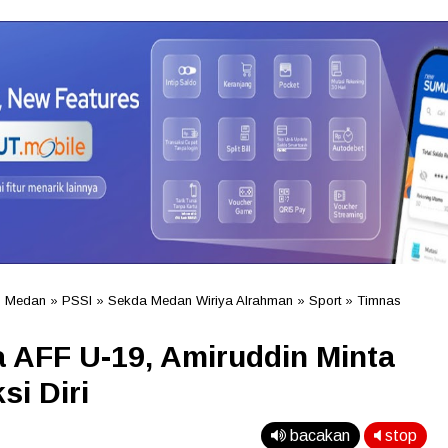
 Medan
»
PSSI
»
Sekda Medan Wiriya Alrahman
»
Sport
»
Timnas
a AFF U-19, Amiruddin Minta
si Diri
bacakan
stop