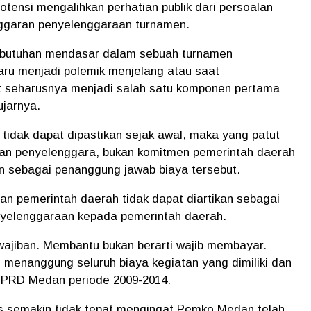
potensi mengalihkan perhatian publik dari persoalan
ggaran penyelenggaraan turnamen.
ebutuhan mendasar dalam sebuah turnamen
baru menjadi polemik menjelang atau saat
t seharusnya menjadi salah satu komponen pertama
ujarnya.
a tidak dapat dipastikan sejak awal, maka yang patut
aan penyelenggara, bukan komitmen pemerintah daerah
an sebagai penanggung jawab biaya tersebut.
n pemerintah daerah tidak dapat diartikan sebagai
nyelenggaraan kepada pemerintah daerah.
wajiban. Membantu bukan berarti wajib membayar.
s menanggung seluruh biaya kegiatan yang dimiliki dan
a DPRD Medan periode 2009-2014.
as semakin tidak tepat mengingat Pemko Medan telah