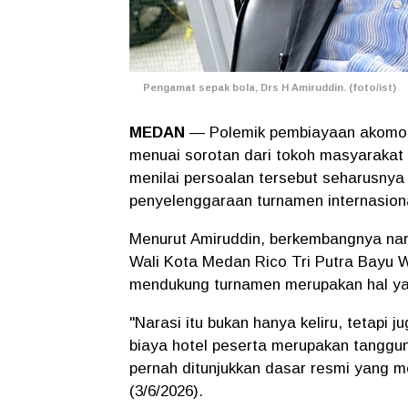
Pengamat sepak bola, Drs H Amiruddin. (foto/ist)
MEDAN
— Polemik pembiayaan akomod
menuai sorotan dari tokoh masyarakat 
menilai persoalan tersebut seharusny
penyelenggaraan turnamen internasiona
Menurut Amiruddin, berkembangnya na
Wali Kota Medan Rico Tri Putra Bayu 
mendukung turnamen merupakan hal yang
"Narasi itu bukan hanya keliru, tetapi 
biaya hotel peserta merupakan tanggun
pernah ditunjukkan dasar resmi yang me
(3/6/2026).