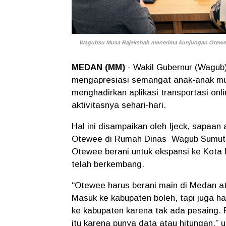
Wagubsu Musa Rajekshah menerima kunjungan Otewee. 
MEDAN (MM)
- Wakil Gubernur (Wagub
mengapresiasi semangat anak-anak mud
menghadirkan aplikasi transportasi o
aktivitasnya sehari-hari.
Hal ini disampaikan oleh Ijeck, sapaa
Otewee di Rumah Dinas Wagub Sumut, J
Otewee berani untuk ekspansi ke Kota 
telah berkembang.
“Otewee harus berani main di Medan at
Masuk ke kabupaten boleh, tapi juga h
ke kabupaten karena tak ada pesaing.
itu karena punya data atau hitungan,” uj