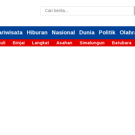
ariwisata
Hiburan
Nasional
Dunia
Politik
Olahr
uli
Binjai
Langkat
Asahan
Simalungun
Batubara