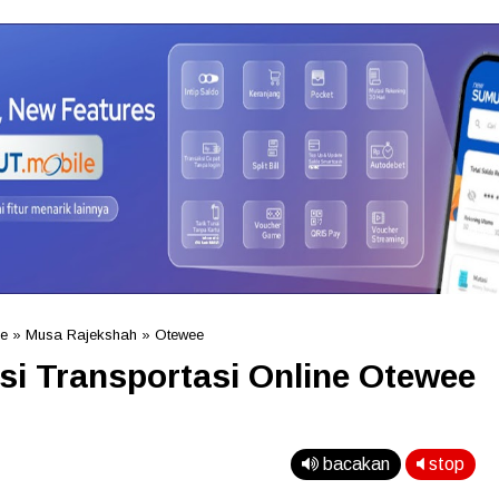
ne
»
Musa Rajekshah
»
Otewee
asi Transportasi Online Otewee
bacakan
stop