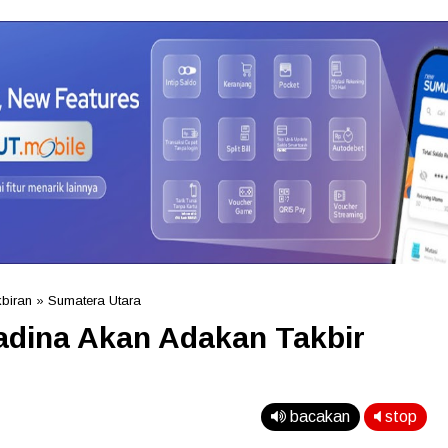
biran
»
Sumatera Utara
adina Akan Adakan Takbir
bacakan
stop