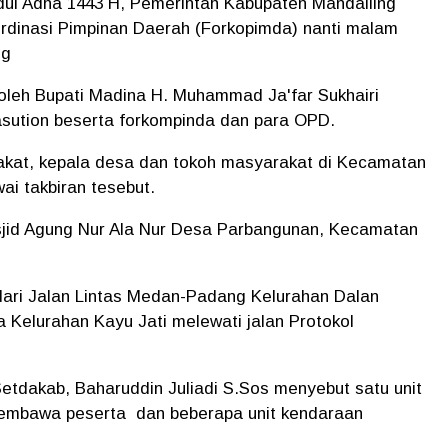
dul Adha 1443 H, Pemerintah Kabupaten Mandailing
dinasi Pimpinan Daerah (Forkopimda) nanti malam
ng
ri oleh Bupati Madina H. Muhammad Ja'far Sukhairi
sution beserta forkompinda dan para OPD.
rakat, kepala desa dan tokoh masyarakat di Kecamatan
i takbiran tesebut.
 masjid Agung Nur Ala Nur Desa Parbangunan, Kecamatan
i dari Jalan Lintas Medan-Padang Kelurahan Dalan
 Kelurahan Kayu Jati melewati jalan Protokol
etdakab, Baharuddin Juliadi S.Sos menyebut satu unit
embawa peserta dan beberapa unit kendaraan