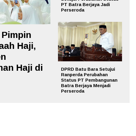
PT Batra Berjaya Jadi
Perseroda
 Pimpin
ah Haji,
en
an Haji di
DPRD Batu Bara Setujui
Ranperda Perubahan
Status PT Pembangunan
Batra Berjaya Menjadi
Perseroda