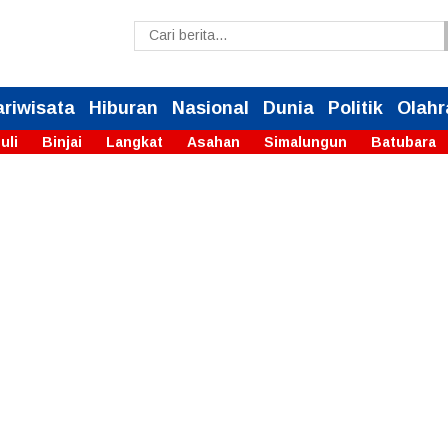
ariwisata
Hiburan
Nasional
Dunia
Politik
Olahr
uli
Binjai
Langkat
Asahan
Simalungun
Batubara