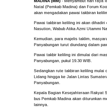
MADINA (MM)
- Menyambut hari raya I
Natal (Pemkab Madina) dan Forum Koor
akan mengadakan pawai takbiran kelili
Pawai takbiran keliling ini akan dihadi
Nasution, Wabub Atika Azmi Utammi Na
Kemudian, para majelis taklim, masya
Panyabungan turut diundang dalam pawa
Pawai takbir keliling ini dimulai dari
Panyabungan, pukul 19.30 WIB.
Sedangkan rute takbiran keliling mula
Lidang hingga ke Jalan Lintas Sumatera
Panyabungan.
Kepala Bagian Kesejahteraan Rakyat S
bus Pemkab Madina akan diturunkan m
lainnya.