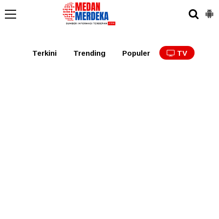
Medan
Tabagsel
Tapanuli
Binjai
Langkat
Asaha
Terkini
Trending
Populer
TV