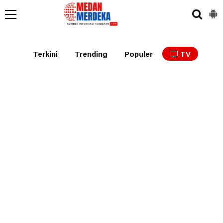
Medan
Tabagsel
Tapanuli
Binjai
Langkat
Asaha
Terkini
Trending
Populer
TV