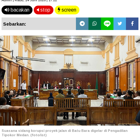
Admin | Rabu, 24 Juni 2026 | 17.22
bacakan
stop
screen
Sebarkan:
Suasana sidang korupsi proyek jalan di Batu Bara digelar di Pengadilan
Tipokor Medan. (foto/ist)