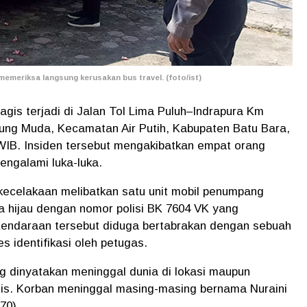
emeriksa langsung kerusakan bus travel. (foto/ist)
ragis terjadi di Jalan Tol Lima Puluh–Indrapura Km
jung Muda, Kecamatan Air Putih, Kabupaten Batu Bara,
0 WIB. Insiden tersebut mengakibatkan empat orang
engalami luka-luka.
kecelakaan melibatkan satu unit mobil penumpang
na hijau dengan nomor polisi BK 7604 VK yang
Kendaraan tersebut diduga bertabrakan dengan sebuah
s identifikasi oleh petugas.
 dinyatakan meninggal dunia di lokasi maupun
s. Korban meninggal masing-masing bernama Nuraini
70).