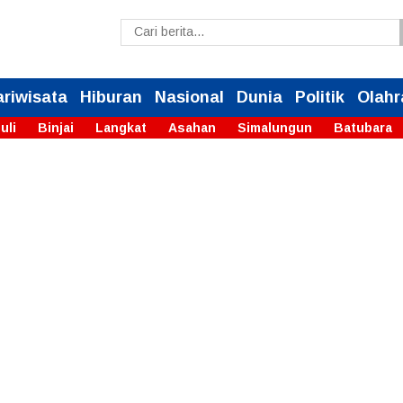
ariwisata
Hiburan
Nasional
Dunia
Politik
Olahr
uli
Binjai
Langkat
Asahan
Simalungun
Batubara