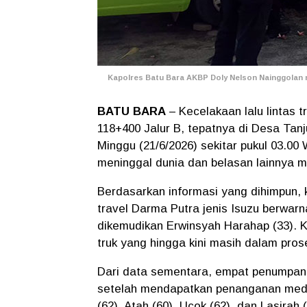
Kapolres Batu Bara AKBP Doly Nelson Nainggolan m
BATU BARA
– Kecelakaan lalu lintas t
118+400 Jalur B, tepatnya di Desa Tan
Minggu (21/6/2026) sekitar pukul 03.0
meninggal dunia dan belasan lainnya m
Berdasarkan informasi yang dihimpun, 
travel Darma Putra jenis Isuzu berwar
dikemudikan Erwinsyah Harahap (33). 
truk yang hingga kini masih dalam prose
Dari data sementara, empat penumpang
setelah mendapatkan penanganan medi
(62), Atah (60), Ucok (62), dan Lasirah (