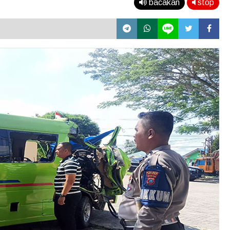
bacakan
stop