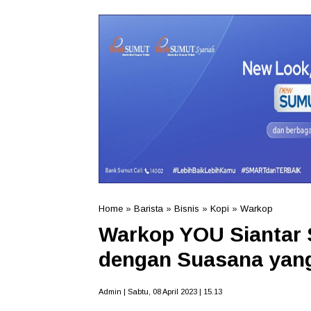
Home
»
Barista
»
Bisnis
»
Kopi
»
Warkop
Warkop YOU Siantar 
dengan Suasana yan
Admin | Sabtu, 08 April 2023 | 15.13