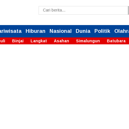
ariwisata
Hiburan
Nasional
Dunia
Politik
Olahr
uli
Binjai
Langkat
Asahan
Simalungun
Batubara