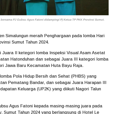
bersama PJ Gubsu Agus Fatoni didampingi Pj Ketua TP PKK Provinsi Sumut.
en Simalungun meraih Penghargaan pada lomba Hari
vinsi Sumut Tahun 2024.
 Juara II ketegori lomba Inspeksi Visual Asam Asetat
matan Hatonduhan dan sebagai Juara III kategori lomba
ori Jawa Baru Kecamatan Huta Bayu Raja.
i lomba Pola Hidup Bersih dan Sehat (PHBS) yang
atan Pematang Bandar, dan sebagai Juara Harapan III
dapatan Keluarga (UP2K) yang diikuti Nagori Talun
ubsu Agus Fatoni kepada masing-masing juara pada
. Sumut Tahun 2024 yang berlangsung di Hotel Le