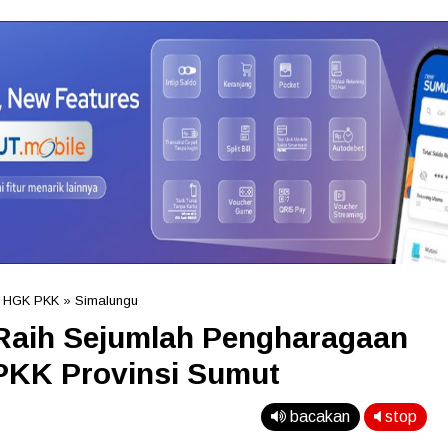
 HGK PKK
»
Simalungu
Raih Sejumlah Pengharagaan
PKK Provinsi Sumut
bacakan
stop