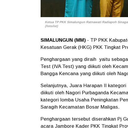
Ketua TP PKK Simalungun Ratnawati Radiapoh Sinaga 
(foto/ist)
SIMALUNGUN (MM)
- TP PKK Kabupat
Kesatuan Gerak (HKG) PKK Tingkat Pro
Penghargaan yang diraih yaitu sebagai
Test (IVA Test) yang diikuti oleh Keca
Bangga Kencana yang diikuti oleh Nag
Selanjutnya, Juara Harapan II kategor
diikuti oleh Nagori Purbaganda Kecam
kategori lomba Usaha Peningkatan Pen
Saragih Kecamatan Bosar Maligas.
Penghargaan tersebut diserahkan Pj G
acara Jambore Kader PKK Tingkat Prov