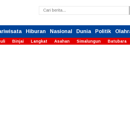
ariwisata
Hiburan
Nasional
Dunia
Politik
Olahr
uli
Binjai
Langkat
Asahan
Simalungun
Batubara