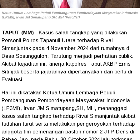
Ketua Umum Lembaga Peduli Pembangunan Pemberdayaan Masyarakat Indonesia
(LP3MI), Irvan JM Simatupang,SH, MH.(Foto/Ist)
TAPUT (MM)
- Kasus salah tangkap yang dilakukan
Personil Polres Tapanuli Utara terhadap Rivai
Simanjuntak pada 4 November 2024 dari rumahnya di
Desa Sosunggulon, Tarutung menjadi perhatian publik.
Akibat kejadian ini, kinerja kapolres Taput AKBP Ernis
Sitinjak beserta jajarannya dipertanyakan dan perlu di
Evaluasi.
Hal ini dikatakan Ketua Umum Lembaga Peduli
Pembangunan Pemberdayaan Masyarakat Indonesia
(LP3MI), Irvan JM Simatupang,SH, MH, menanggapi
kasus salah tangkap terhadap Rivai Simanjuntak akibat
tuduhan turut serta melakukan pengeroyokan terhadap
anggota tim pemenangan paslon nomor 2 JTP-Dens di
Pahae Jae, pada Rabu, 30 Oktober 2024 lalu terkesan