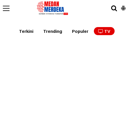
Medan
Tabagsel
Tapanuli
Binjai
Langkat
Asaha
Terkini
Trending
Populer
TV