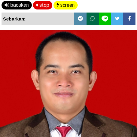
bacakan
stop
screen
Sebarkan: