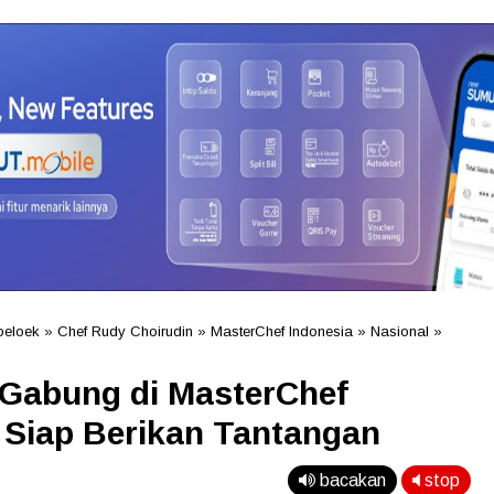
oeloek
»
Chef Rudy Choirudin
»
MasterChef Indonesia
»
Nasional
»
 Gabung di MasterChef
 Siap Berikan Tantangan
bacakan
stop