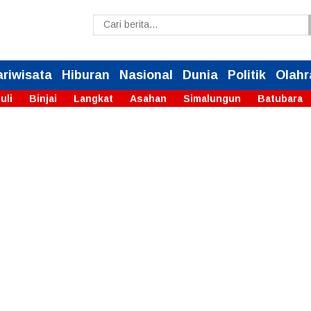
ariwisata
Hiburan
Nasional
Dunia
Politik
Olahr
uli
Binjai
Langkat
Asahan
Simalungun
Batubara