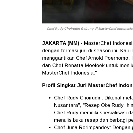
Chef Rudy Choirudin Gabung di MasterChef Indonesia S
JAKARTA (MM)
- MasterChef Indonesi
dengan formasi juri di season ini. Kali
menggantikan Chef Arnold Poernomo. I
dan Chef Renatta Moeloek untuk menila
MasterChef Indonesia."
Profil Singkat Juri MasterChef Indo
Chef Rudy Choirudin: Dikenal mela
Nusantara", "Resep Oke Rudy" hin
Chef Rudy memiliki spesialisasi d
menulis buku resep dan berbagi pe
Chef Juna Rorimpandey: Dengan pe