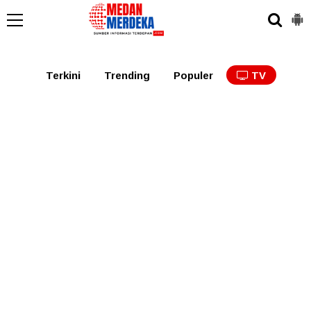
Medan
Tabagsel
Tapanuli
Binjai
Langkat
Asaha
Terkini
Trending
Populer
TV