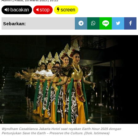
Admin | Rabu, 26 Maret 2025 | 10.23
bacakan
stop
screen
Sebarkan:
Wyndham Casablanca Jakarta Hotel saat rayakan Earth Hour 2025 dengan
Pertunjukan Save the Earth – Preserve the Culture. (Dok. Istimewa)