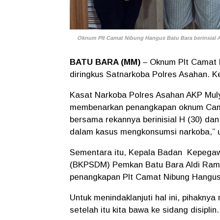
Oknum Plt Camat Nibung Hangus Batu Bara berinsial A 
BATU BARA (MM)
– Oknum Plt Camat N
diringkus Satnarkoba Polres Asahan. K
Kasat Narkoba Polres Asahan AKP Mul
membenarkan penangkapan oknum Camat
bersama rekannya berinisial H (30) dan
dalam kasus mengkonsumsi narkoba,” uj
Sementara itu, Kepala Badan Kepega
(BKPSDM) Pemkan Batu Bara Aldi Rama
penangkapan Plt Camat Nibung Hangu
Untuk menindaklanjuti hal ini, pihakny
setelah itu kita bawa ke sidang disiplin