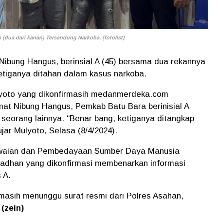
(dua dari kanan) Tersandung Narkoba. (foto/ist)
ibung Hangus, berinsial A (45) bersama dua rekannya
etiganya ditahan dalam kasus narkoba.
yoto yang dikonfirmasih medanmerdeka.com
 Nibung Hangus, Pemkab Batu Bara berinisial A
 seorang lainnya. “Benar bang, ketiganya ditangkap
ar Mulyoto, Selasa (8/4/2024).
waian dan Pembedayaan Sumber Daya Manusia
dhan yang dikonfirmasi membenarkan informasi
s A.
a masih menunggu surat resmi dari Polres Asahan,
.
(zein)