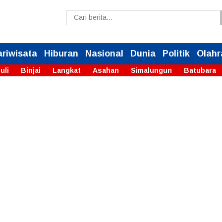
ariwisata
Hiburan
Nasional
Dunia
Politik
Olahr
uli
Binjai
Langkat
Asahan
Simalungun
Batubara