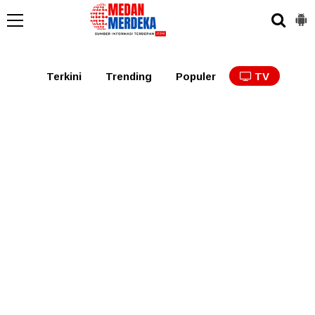
Medan
Tabagsel
Tapanuli
Binjai
Langkat
Asaha
Terkini
Trending
Populer
TV