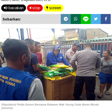
Admin | Senin, 11 Agustus 2025 | 15.10
bacakan
stop
screen
Sebarkan:
Ditpolairud Polda Sumut Bersama Relawan Wak Young Gelar Beras Murah.
(foto/ist)