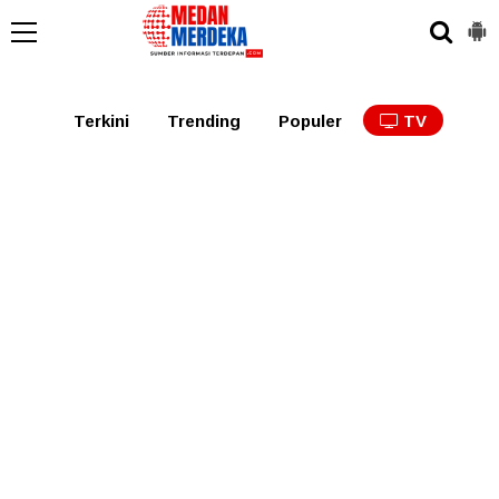
Medan
Tabagsel
Tapanuli
Binjai
Langkat
Asaha
Terkini
Trending
Populer
TV