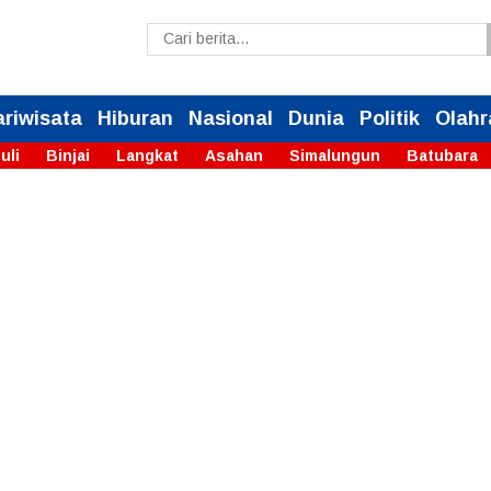
ariwisata
Hiburan
Nasional
Dunia
Politik
Olahr
uli
Binjai
Langkat
Asahan
Simalungun
Batubara