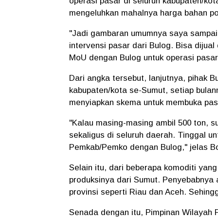
operasi pasar di seluruh kabupaten/kot
mengeluhkan mahalnya harga bahan pok
"Jadi gambaran umumnya saya sampaika
intervensi pasar dari Bulog. Bisa diju
MoU dengan Bulog untuk operasi pasar i
Dari angka tersebut, lanjutnya, pihak 
kabupaten/kota se-Sumut, setiap bulan
menyiapkan skema untuk membuka pasa
"Kalau masing-masing ambil 500 ton, su
sekaligus di seluruh daerah. Tinggal 
Pemkab/Pemko dengan Bulog," jelas B
Selain itu, dari beberapa komoditi ya
produksinya dari Sumut. Penyebabnya an
provinsi seperti Riau dan Aceh. Sehin
Senada dengan itu, Pimpinan Wilayah 