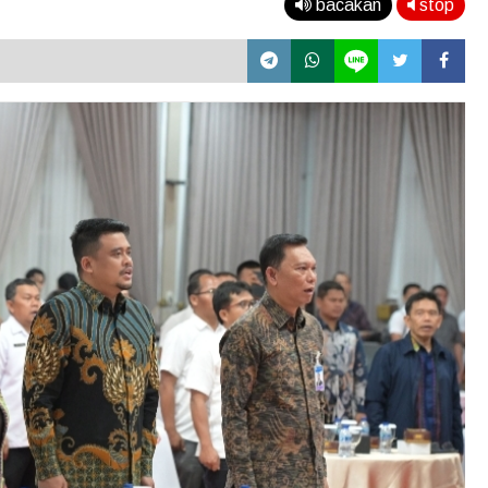
bacakan
stop