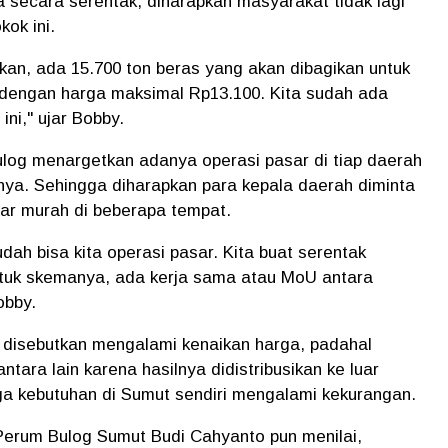
a secara serentak, diharapkan masyarakat tidak lagi
ok ini.
n, ada 15.700 ton beras yang akan dibagikan untuk
al dengan harga maksimal Rp13.100. Kita sudah ada
ni," ujar Bobby.
Bulog menargetkan adanya operasi pasar di tiap daerah
nya. Sehingga diharapkan para kepala daerah diminta
r murah di beberapa tempat.
dah bisa kita operasi pasar. Kita buat serentak
untuk skemanya, ada kerja sama atau MoU antara
obby.
ng disebutkan mengalami kenaikan harga, padahal
tara lain karena hasilnya didistribusikan ke luar
gga kebutuhan di Sumut sendiri mengalami kekurangan.
Perum Bulog Sumut Budi Cahyanto pun menilai,