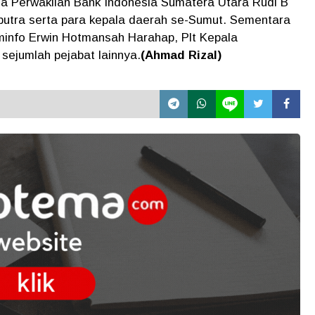
ala Perwakilan Bank Indonesia Sumatera Utara Rudi B
utra serta para kepala daerah se-Sumut. Sementara
minfo Erwin Hotmansah Harahap, Plt Kepala
sejumlah pejabat lainnya.
(Ahmad Rizal)