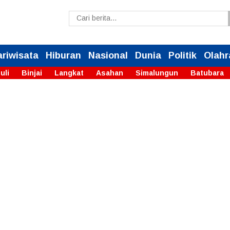
ariwisata
Hiburan
Nasional
Dunia
Politik
Olahr
uli
Binjai
Langkat
Asahan
Simalungun
Batubara